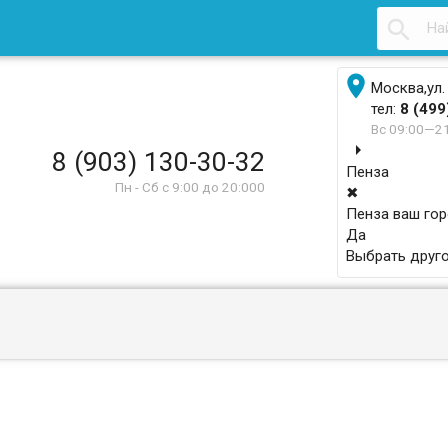


Москва,ул.
тел:
8 (499
Вс 09:00—2
arrow_right
8 (903) 130-30-32
Пенза
Пн - Сб с 9:00 до 20:000
✖
Пенза ваш го
Да
Выбрать друго