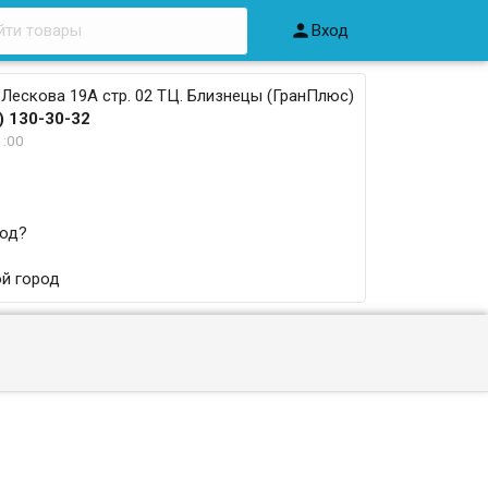

Вход
 Лескова 19А стр. 02 ТЦ. Близнецы (ГранПлюс)
) 130-30-32
1:00
род?
й город