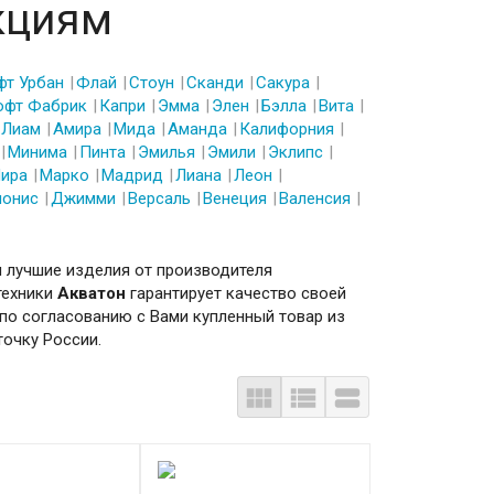
кциям
фт Урбан
Флай
Стоун
Сканди
Сакура
офт Фабрик
Капри
Эмма
Элен
Бэлла
Вита
Лиам
Амира
Мида
Аманда
Калифорния
Минима
Пинта
Эмилья
Эмили
Эклипс
ира
Марко
Мадрид
Лиана
Леон
онис
Джимми
Версаль
Венеция
Валенсия
 лучшие изделия от производителя
техники
Акватон
гарантирует качество своей
 по согласованию с Вами купленный товар из
очку России.


