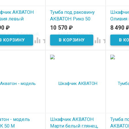
фчик АКВАТОН
Тумба под раковину
Шкафчи
вия левый
АКВАТОН Рико 50
Оливия
евый, дуб велл
белый-ясень фабрик
бежевый
90
₽
10 570
₽
8 490
 наличии
В наличии
В нал




атон - модель
Шкафчик АКВАТОН
Тумба п
К 50 М
Марти белый глянец,
АКВАТО