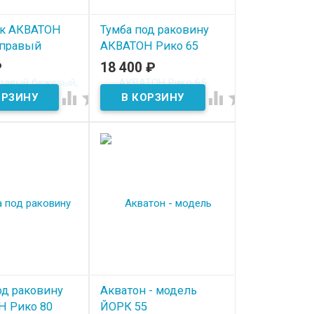
к АКВАТОН
Тумба под раковину
 правый
АКВАТОН Рико 65
, дуб велл
белый-ясень фабрик
₽
18 400
₽
ичии
В наличии




од раковину
Акватон - модель
Н Рико 80
ЙОРК 55