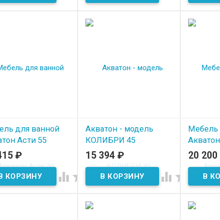
ель для ванной
Акватон - модель
Мебель 
атон Асти 55
КОЛИБРИ 45
Акватон
415
₽
15 394
₽
20 200
 наличии
В наличии
В нал



