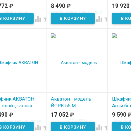
дуб эндгрейн
белый-я
772
₽
8 490
₽
19 920
 наличии
В наличии
В нал




фчик АКВАТОН
Акватон - модель
Шкафчи
 слэйт, галька
ЙОРК 55 М
Асти бе
ая
шимо
490
₽
17 052
₽
9 590
В наличии
 наличии
В нал



