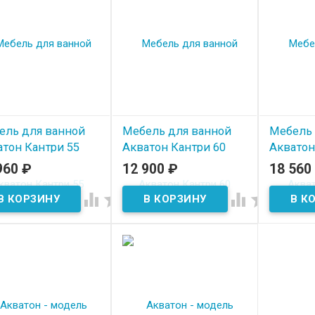
ель для ванной
Мебель для ванной
Мебель 
атон Кантри 55
Акватон Кантри 60
Акватон
960
₽
12 900
₽
18 560
 наличии
В наличии
В нал



