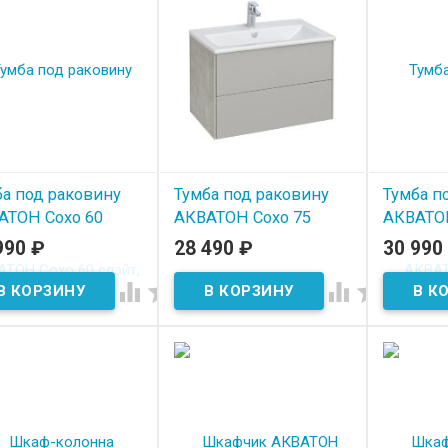
ба под раковину
Тумба под раковину
Тумба п
АТОН Сохо 60
АКВАТОН Сохо 75
АКВАТОН
т, галька серая
cлэйт, галька серая
cлэйт, г
990
₽
28 490
₽
30 990
 наличии
В наличии
В нал



