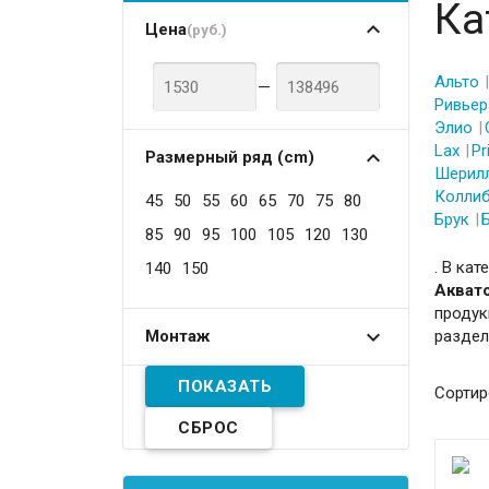
Ка
Цена
(руб.)
Альто
—
Ривьер
Элио
Lax
Pr
Размерный ряд (cm)
Шерил
Колли
45
50
55
60
65
70
75
80
Брук
85
90
95
100
105
120
130
. В кат
140
150
Аквато
продук
разде
Монтаж
Сортир
СБРОС