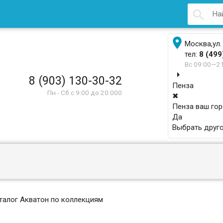


Москва,ул.
тел:
8 (499
Вс 09:00—2
arrow_right
8 (903) 130-30-32
Пенза
Пн - Сб с 9:00 до 20:000
✖
Пенза ваш го
Да
Выбрать друго
талог Акватон по коллекциям