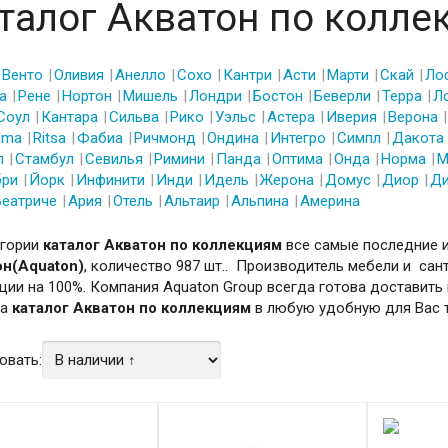
талог Акватон по колле
Венто
Оливия
Анелло
Сохо
Кантри
Асти
Марти
Скай
Ло
а
Рене
Нортон
Мишель
Лондри
Бостон
Беверли
Терра
Л
Соул
Кантара
Сильва
Рико
Уэльс
Астера
Иверия
Верона
ima
Ritsa
Фабиа
Ричмонд
Ондина
Интегро
Симпл
Дакота
л
Стамбул
Севилья
Римини
Панда
Оптима
Онда
Норма
М
бри
Йорк
Инфинити
Инди
Идель
Жерона
Домус
Диор
Ди
Беатриче
Ария
Отель
Альтаир
Альпина
Америна
егории
каталог Акватон по коллекциям
все самые последние и
н(Aquaton)
, количество 987 шт.. Производитель мебели и сан
ции на 100%. Компания Aquaton Group всегда готова доставить
ла
каталог Акватон по коллекциям
в любую удобную для Вас т
овать: