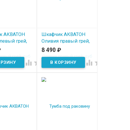
к АКВАТОН
Шкафчик АКВАТОН
левый грей,
Оливия правый грей,
тер
дуб ойстер
₽
8 490
₽
ичии
В наличии



