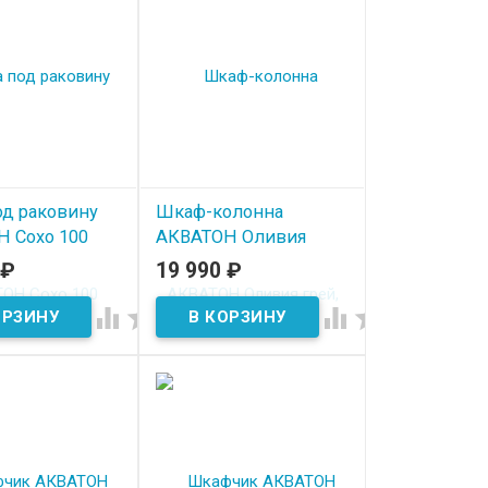
од раковину
Шкаф-колонна
 Сохо 100
АКВАТОН Оливия
алька серая
грей, дуб ойстер
₽
19 990
₽
ичии
В наличии



