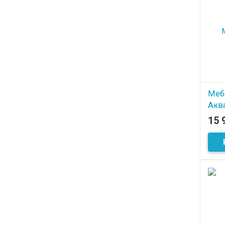
Меб
Акв
15 
В