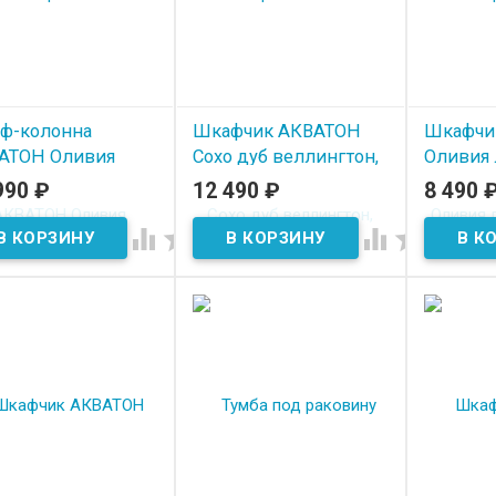
ф-колонна
Шкафчик АКВАТОН
Шкафчи
АТОН Оливия
Сохо дуб веллингтон,
Оливия 
евый, дуб велл
графит софт
дуб ойс
990
₽
12 490
₽
8 490
 наличии
В наличии
В нал



