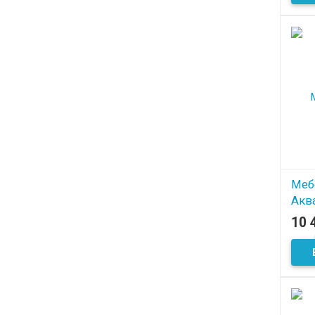
Меб
Акв
10 
В