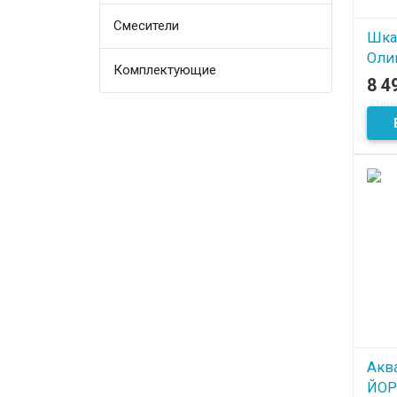
Смесители
Шка
Оли
Комплектующие
беж
8 4
В
Акв
ЙОР