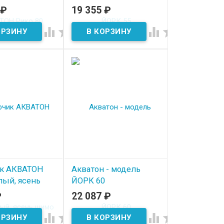
сень фабрик
₽
19 355
₽
В наличии
ичии




к АКВАТОН
Акватон - модель
лый, ясень
ЙОРК 60
₽
22 087
₽
В наличии
ичии



