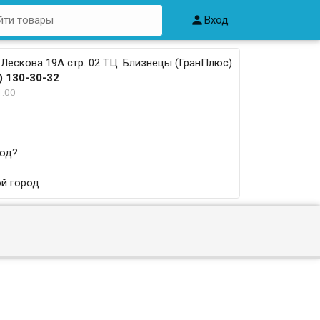

Вход
 Лескова 19А стр. 02 ТЦ. Близнецы (ГранПлюс)
) 130-30-32
1:00
род?
й город